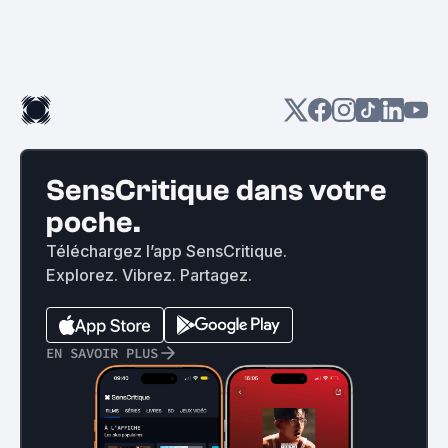
SensCritique dans votre
poche.
Téléchargez l’app SensCritique.
Explorez. Vibrez. Partagez.
EN SAVOIR PLUS