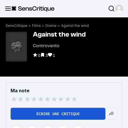
SensCritique
>
Films
>
Drame
>
Against the wind
Against the wind
Controvento
0
3
1
Ma note
ÉCRIRE UNE CRITIQUE