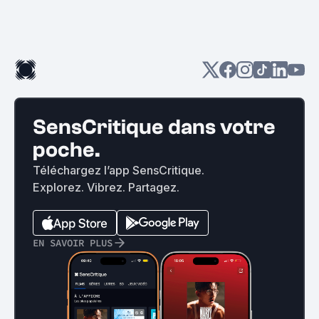
SensCritique dans votre
poche.
Téléchargez l’app SensCritique.
Explorez. Vibrez. Partagez.
EN SAVOIR PLUS