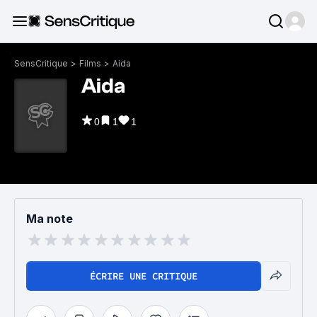
SensCritique
>
Films
>
Aida
Aida
0
1
1
Ma note
ÉCRIRE UNE CRITIQUE