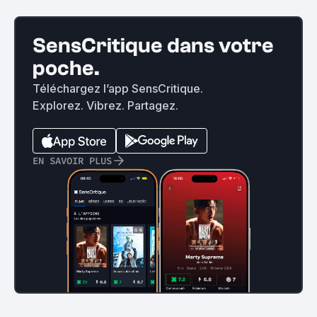
SensCritique dans votre
poche.
Téléchargez l’app SensCritique.
Explorez. Vibrez. Partagez.
EN SAVOIR PLUS