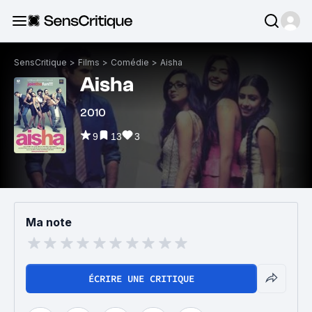
SensCritique
>
Films
>
Comédie
>
Aisha
Aisha
2010
9
13
3
Ma note
ÉCRIRE UNE CRITIQUE