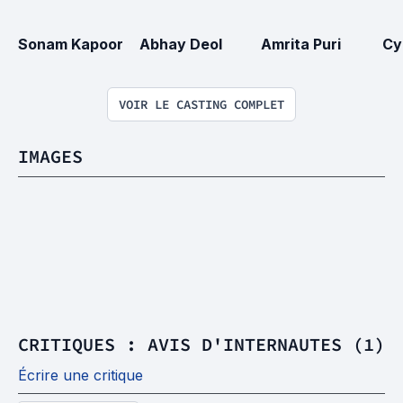
Sonam Kapoor
Abhay Deol
Amrita Puri
Cy
VOIR LE CASTING COMPLET
IMAGES
CRITIQUES : AVIS D'INTERNAUTES (1)
Écrire une critique