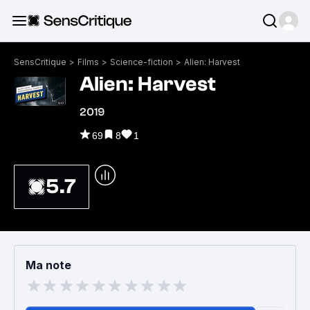
SensCritique
>
Films
>
Science-fiction
>
Alien: Harvest
Alien: Harvest
2019
69
8
1
5.7
Ma note