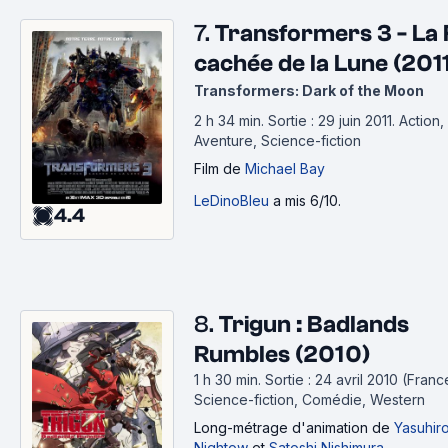
7.
Transformers 3 - La
cachée de la Lune (201
Transformers: Dark of the Moon
2 h 34 min
.
Sortie : 29 juin 2011.
Action,
Aventure, Science-fiction
Film
de
Michael Bay
LeDinoBleu
a mis 6/10.
4.4
8.
Trigun : Badlands
Rumbles (2010)
1 h 30 min
.
Sortie : 24 avril 2010 (Franc
Science-fiction, Comédie, Western
Long-métrage d'animation
de
Yasuhir
Nightow
et
Satoshi Nishimura