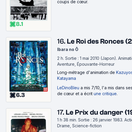
coups de cœur.
8.1
16.
Le Roi des Ronces (
Ibara no Ô
2 h
.
Sortie : 1 mai 2010 (Japon).
Animati
Aventure, Épouvante-Horreur
Long-métrage d'animation
de
Kazuyos
Katayama
LeDinoBleu
a mis 7/10, l'a mis dans s
de cœur et a écrit
une critique
.
6.3
17.
Le Prix du danger (
1 h 38 min
.
Sortie : 26 janvier 1983.
Acti
Drame, Science-fiction