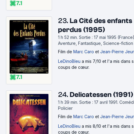
7.1
23.
La Cité des enfants
perdus (1995)
1 h 52 min
.
Sortie : 17 mai 1995 (France)
Aventure, Fantastique, Science-fiction
Film
de
Marc Caro
et
Jean-Pierre Jeu
LeDinoBleu
a mis 7/10 et l'a mis dans 
coups de cœur.
7.1
24.
Delicatessen (1991)
1 h 39 min
.
Sortie : 17 avril 1991.
Comédi
Policier
Film
de
Marc Caro
et
Jean-Pierre Jeu
LeDinoBleu
a mis 8/10 et l'a mis dans 
coups de cœur.