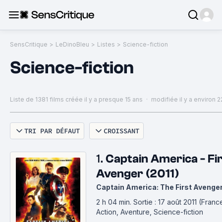
SensCritique
>
LeDinoBleu
>
Listes
>
Science-fiction
Science-fiction
Liste de 1381 films
créée il y a presque 15 ans
·
modifiée il y a environ 
TRI PAR DÉFAUT
CROISSANT
1.
Captain America - Fi
Avenger (2011)
Captain America: The First Avenge
2 h 04 min
.
Sortie : 17 août 2011 (Franc
Action, Aventure, Science-fiction