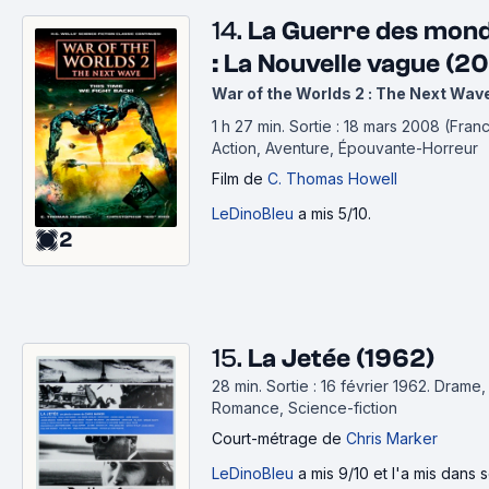
14.
La Guerre des mond
: La Nouvelle vague (2
War of the Worlds 2 : The Next Wav
1 h 27 min
.
Sortie : 18 mars 2008 (Franc
Action, Aventure, Épouvante-Horreur
Film
de
C. Thomas Howell
LeDinoBleu
a mis 5/10.
2
15.
La Jetée (1962)
28 min
.
Sortie : 16 février 1962.
Drame,
Romance, Science-fiction
Court-métrage
de
Chris Marker
LeDinoBleu
a mis 9/10 et l'a mis dans 