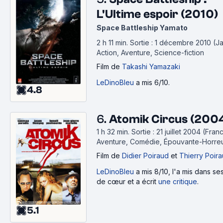
L'Ultime espoir (2010)
Space Battleship Yamato
2 h 11 min
.
Sortie : 1 décembre 2010 (J
Action, Aventure, Science-fiction
Film
de
Takashi Yamazaki
LeDinoBleu
a mis 6/10.
4.8
6.
Atomik Circus (200
1 h 32 min
.
Sortie : 21 juillet 2004 (Fran
Aventure, Comédie, Épouvante-Horre
Film
de
Didier Poiraud
et
Thierry Poir
LeDinoBleu
a mis 8/10, l'a mis dans s
de cœur et a écrit
une critique
.
5.1