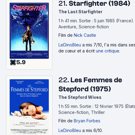
21.
Starfighter (1984)
The Last Starfighter
1 h 41 min
.
Sortie : 5 juin 1985 (France).
Aventure, Science-fiction
Film
de
Nick Castle
LeDinoBleu
a mis 7/10, l'a mis dans s
de cœur et a écrit
une critique
.
5.9
22.
Les Femmes de
Stepford (1975)
The Stepford Wives
1 h 55 min
.
Sortie : 12 février 1975 (État
Science-fiction, Thriller
Film
de
Bryan Forbes
LeDinoBleu
a mis 6/10.