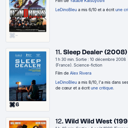
Film
de
Yatabe Katsuyoshi
LeDinoBleu
a mis 6/10 et a écrit
une cr
-
11.
Sleep Dealer (2008)
1 h 30 min
.
Sortie : 10 décembre 2008
(France).
Science-fiction
Film
de
Alex Rivera
LeDinoBleu
a mis 8/10, l'a mis dans s
de cœur et a écrit
une critique
.
6
12.
Wild Wild West (199