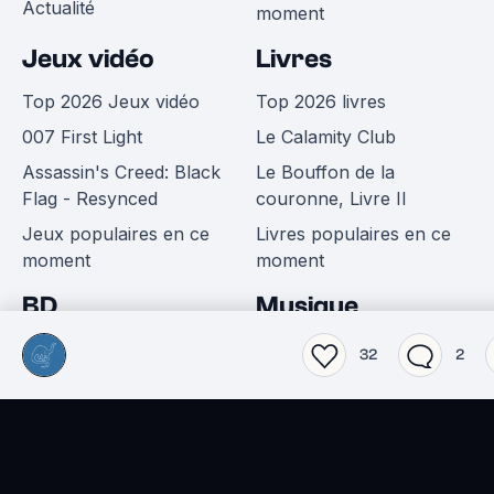
Actualité
moment
Jeux vidéo
Livres
Top 2026 Jeux vidéo
Top 2026 livres
007 First Light
Le Calamity Club
Assassin's Creed: Black
Le Bouffon de la
Flag - Resynced
couronne, Livre II
Jeux populaires en ce
Livres populaires en ce
moment
moment
BD
Musique
Top 2026 BD
Top 2026 musiques
32
2
Une fête sans fin
CONFESSIONS II
La Naissance de Loki -
Reality Awaits
One Piece, tome 113
Album du moment
Actualité BD