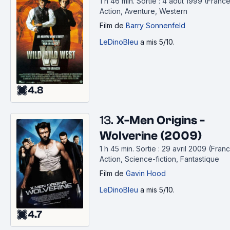
1 h 46 min
.
Sortie : 4 août 1999 (France
Action, Aventure, Western
Film
de
Barry Sonnenfeld
LeDinoBleu
a mis 5/10.
4.8
13.
X-Men Origins -
Wolverine (2009)
1 h 45 min
.
Sortie : 29 avril 2009 (Franc
Action, Science-fiction, Fantastique
Film
de
Gavin Hood
LeDinoBleu
a mis 5/10.
4.7