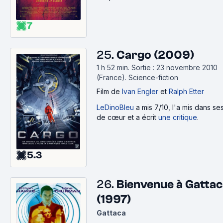
7
25.
Cargo (2009)
1 h 52 min
.
Sortie : 23 novembre 2010
(France).
Science-fiction
Film
de
Ivan Engler
et
Ralph Etter
LeDinoBleu
a mis 7/10, l'a mis dans s
de cœur et a écrit
une critique
.
5.3
26.
Bienvenue à Gatta
(1997)
Gattaca