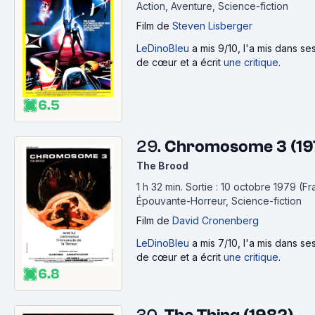
Action, Aventure, Science-fiction
Film
de
Steven Lisberger
LeDinoBleu
a mis 9/10, l'a mis dans s
de cœur et a écrit
une critique
.
6.5
29.
Chromosome 3 (19
The Brood
1 h 32 min
.
Sortie : 10 octobre 1979 (Fr
Épouvante-Horreur, Science-fiction
Film
de
David Cronenberg
LeDinoBleu
a mis 7/10, l'a mis dans s
de cœur et a écrit
une critique
.
6.8