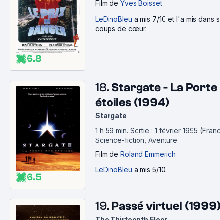
Film
de
Yves Boisset
LeDinoBleu
a mis 7/10 et l'a mis dans 
coups de cœur.
6.8
18.
Stargate - La Porte
étoiles (1994)
Stargate
1 h 59 min
.
Sortie : 1 février 1995 (Fran
Science-fiction, Aventure
Film
de
Roland Emmerich
LeDinoBleu
a mis 5/10.
6.5
19.
Passé virtuel (1999
The Thirteenth Floor