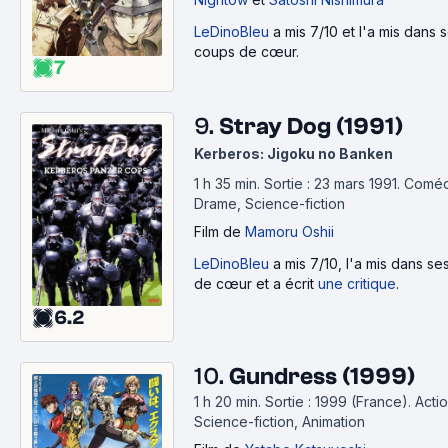
LeDinoBleu
a mis 7/10 et l'a mis dans 
coups de cœur.
7
9.
Stray Dog (1991)
Kerberos: Jigoku no Banken
1 h 35 min
.
Sortie : 23 mars 1991.
Coméd
Drame, Science-fiction
Film
de
Mamoru Oshii
LeDinoBleu
a mis 7/10, l'a mis dans s
de cœur et a écrit
une critique
.
6.2
10.
Gundress (1999)
1 h 20 min
.
Sortie : 1999 (France).
Actio
Science-fiction, Animation