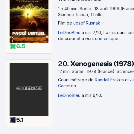
1 h 40 min
.
Sortie : 18 août 1999 (Franc
Science-fiction, Thriller
Film
de
Josef Rusnak
LeDinoBleu
a mis 7/10, l'a mis dans s
de cœur et a écrit
une critique
.
6.5
20.
Xenogenesis (1978)
12 min
.
Sortie : 1978 (France).
Science-
Court-métrage
de
Randall Frakes
et
J
Cameron
LeDinoBleu
a mis 6/10.
5.1