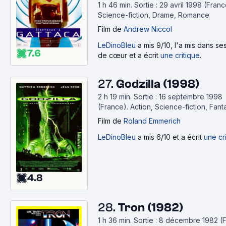
1 h 46 min
.
Sortie : 29 avril 1998 (Franc
Science-fiction, Drame, Romance
Film
de
Andrew Niccol
LeDinoBleu
a mis 9/10, l'a mis dans s
7.6
de cœur et a écrit
une critique
.
27.
Godzilla (1998)
2 h 19 min
.
Sortie : 16 septembre 1998
(France).
Action, Science-fiction, Fant
Film
de
Roland Emmerich
LeDinoBleu
a mis 6/10 et a écrit
une cr
4.8
28.
Tron (1982)
1 h 36 min
.
Sortie : 8 décembre 1982 (