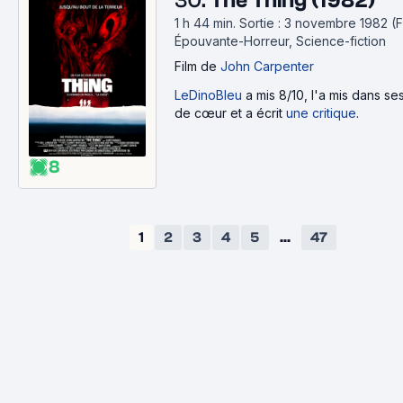
30.
The Thing (1982)
1 h 44 min
.
Sortie : 3 novembre 1982 (F
Épouvante-Horreur, Science-fiction
Film
de
John Carpenter
LeDinoBleu
a mis 8/10, l'a mis dans s
de cœur et a écrit
une critique
.
8
1
2
3
4
5
...
47