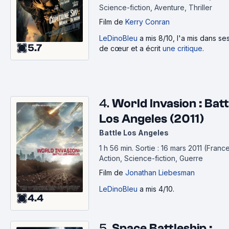
Science-fiction, Aventure, Thriller
Film
de
Kerry Conran
LeDinoBleu
a mis 8/10, l'a mis dans s
5.7
de cœur et a écrit
une critique
.
4.
World Invasion : Batt
Los Angeles (2011)
Battle Los Angeles
1 h 56 min
.
Sortie : 16 mars 2011 (France
Action, Science-fiction, Guerre
Film
de
Jonathan Liebesman
LeDinoBleu
a mis 4/10.
4.4
5.
Space Battleship :