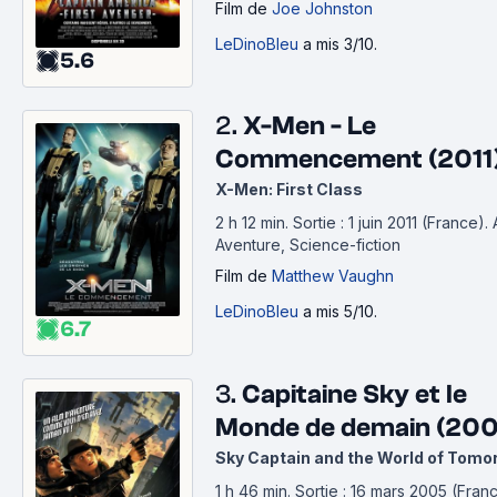
Film
de
Joe Johnston
LeDinoBleu
a mis 3/10.
5.6
2.
X-Men - Le
Commencement (2011
X-Men: First Class
2 h 12 min
.
Sortie : 1 juin 2011 (France).
Aventure, Science-fiction
Film
de
Matthew Vaughn
LeDinoBleu
a mis 5/10.
6.7
3.
Capitaine Sky et le
Monde de demain (20
Sky Captain and the World of Tomo
1 h 46 min
.
Sortie : 16 mars 2005 (Franc