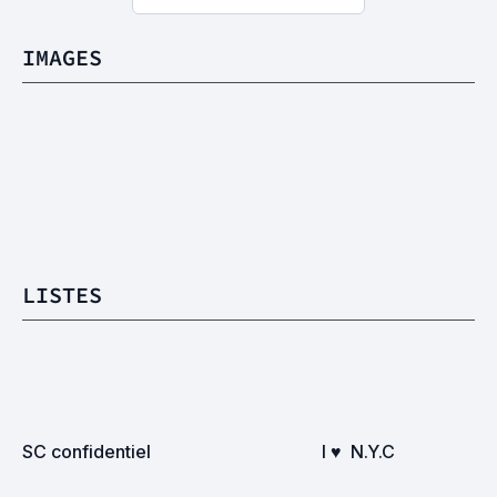
IMAGES
LISTES
SC confidentiel
I ♥  N.Y.C