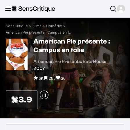
SensCritique
>
Films
>
Comédie
>
American Pie présente : Campus en folie
American Pie présente :
Campus en folie
American Pie Presents: Beta House
2007
6K
283
30
3.9