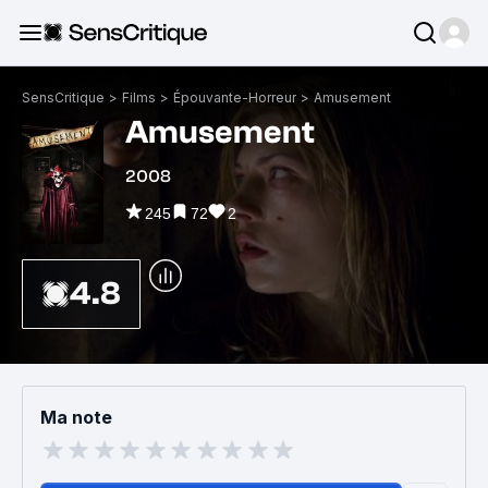
SensCritique
>
Films
>
Épouvante-Horreur
>
Amusement
Amusement
2008
245
72
2
4.8
Ma note