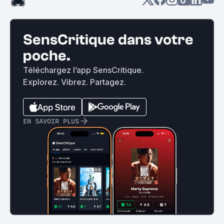
SensCritique dans votre
poche.
Téléchargez l’app SensCritique.
Explorez. Vibrez. Partagez.
EN SAVOIR PLUS