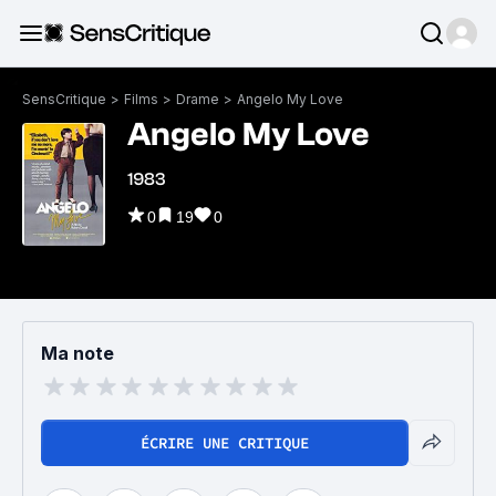
SensCritique
>
Films
>
Drame
>
Angelo My Love
Angelo My Love
1983
0
19
0
Ma note
ÉCRIRE UNE CRITIQUE