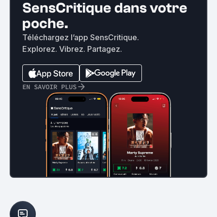
SensCritique dans votre
poche.
Téléchargez l’app SensCritique.
Explorez. Vibrez. Partagez.
EN SAVOIR PLUS