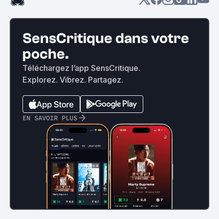
SensCritique dans votre
poche.
Téléchargez l’app SensCritique.
Explorez. Vibrez. Partagez.
EN SAVOIR PLUS