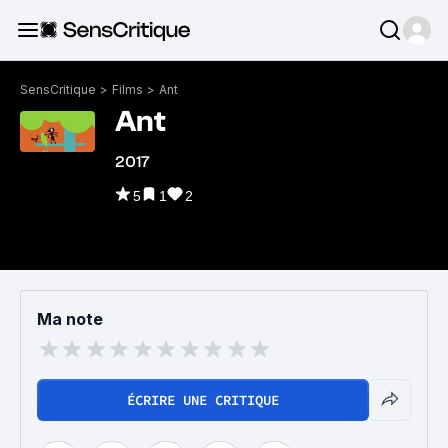
SensCritique
>
Films
>
Ant
Ant
2017
5
1
2
Ma note
ÉCRIRE UNE CRITIQUE