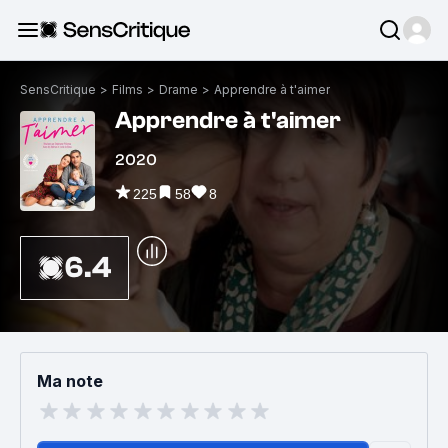
SensCritique
>
Films
>
Drame
>
Apprendre à t'aimer
Apprendre à t'aimer
2020
225
58
8
6.4
Ma note