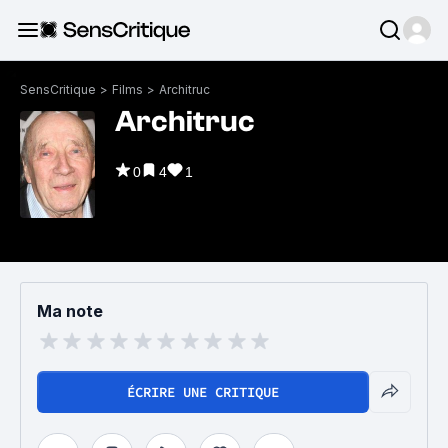
SensCritique
>
Films
>
Architruc
Architruc
0
4
1
Ma note
ÉCRIRE UNE CRITIQUE