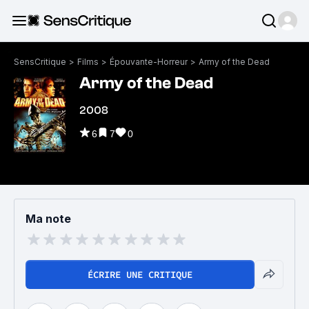
SensCritique
>
Films
>
Épouvante-Horreur
>
Army of the Dead
Army of the Dead
2008
6
7
0
Ma note
ÉCRIRE UNE CRITIQUE