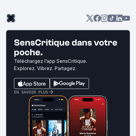
SensCritique dans votre
poche.
Téléchargez l’app SensCritique.
Explorez. Vibrez. Partagez.
EN SAVOIR PLUS