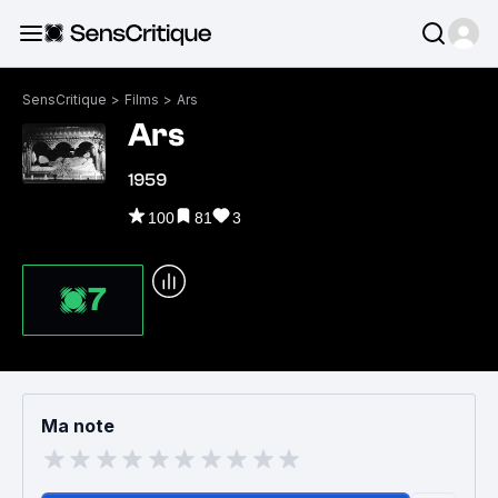
SensCritique
>
Films
>
Ars
Ars
1959
100
81
3
7
Ma note