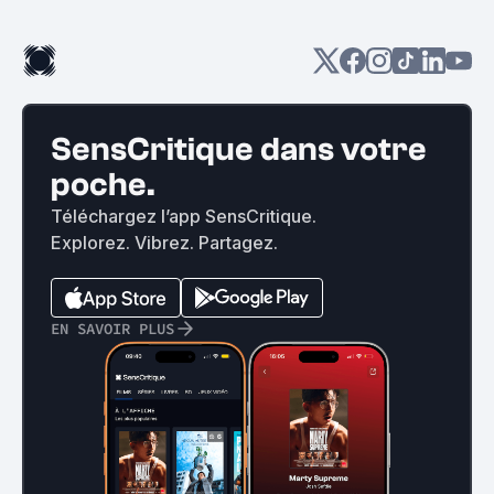
SensCritique dans votre
poche.
Téléchargez l’app SensCritique.
Explorez. Vibrez. Partagez.
EN SAVOIR PLUS