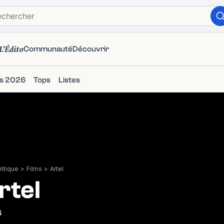
L'Édito
Communauté
Découvrir
ms 2026
Tops
Listes
itique
>
Films
>
Artel
rtel
6