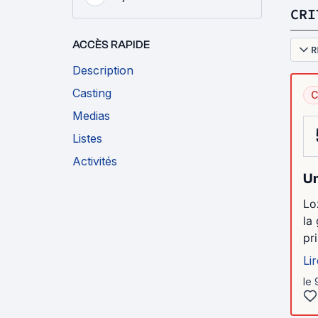
CRI
ACCÈS RAPIDE
R
Description
Casting
C
Medias
Listes
Activités
Un
Lo
la
pr
Lir
le