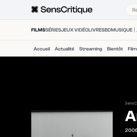
FILMS
SÉRIES
JEUX VIDÉO
LIVRES
BD
MUSIQUE
Accueil
Actualité
Streaming
Bientôt
Fil
SensCr
A
200