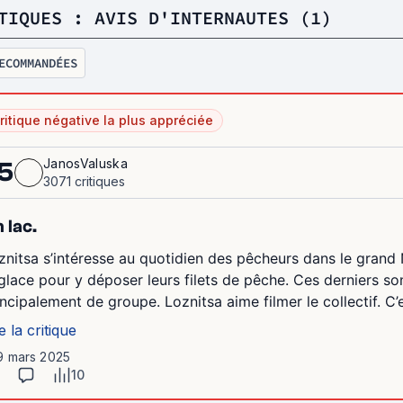
TIQUES : AVIS D'INTERNAUTES (1)
ECOMMANDÉES
ritique négative la plus appréciée
JanosValuska
5
3071 critiques
 lac.
znitsa s’intéresse au quotidien des pêcheurs dans le grand 
 glace pour y déposer leurs filets de pêche. Ces derniers son
incipalement de groupe. Loznitsa aime filmer le collectif. C’e
e la critique
 9 mars 2025
10