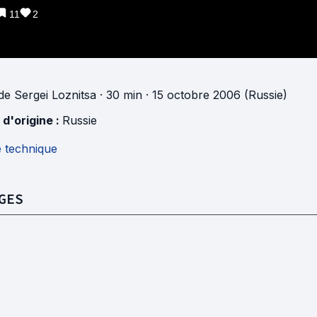
11
2
de
Sergei Loznitsa
· 30 min
· 15 octobre 2006 (Russie)
 d'origine :
Russie
e technique
GES