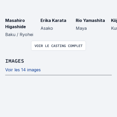
Masahiro 
Erika Karata
Rio Yamashita
Kô
Higashide
Asako
Maya
Ku
Baku / Ryohei
VOIR LE CASTING COMPLET
IMAGES
Voir les 14 images