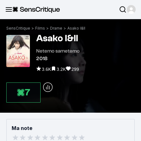
SensCritique
>
Films
>
Drame
>
Asako I&II
Asako I&II
Netemo sametemo
2018
3.6K
3.2K
299
7
Ma note