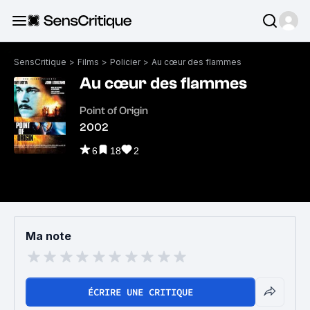
SensCritique
>
Films
>
Policier
>
Au cœur des flammes
Au cœur des flammes
Point of Origin
2002
6
18
2
Ma note
ÉCRIRE UNE CRITIQUE