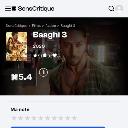
SensCritique
>
Films
>
Action
>
Baaghi 3
Baaghi 3
2020
51
32
8
5.4
Ma note