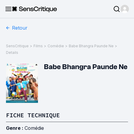
Retour
SensCritique
>
Films
>
Comédie
>
Babe Bhangra Paunde Ne
>
Details
Babe Bhangra Paunde Ne
FICHE TECHNIQUE
Genre :
Comédie