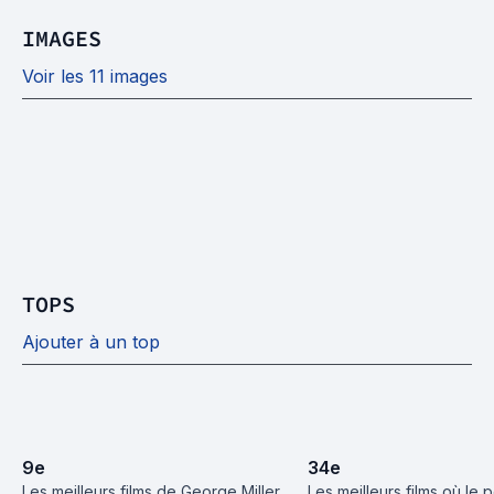
IMAGES
Voir les 11 images
TOPS
Ajouter à un top
9
e
34
e
Les meilleurs films de George Miller
Les meilleurs films où le 