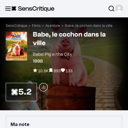
SensCritique
>
Films
>
Aventure
>
Babe, le cochon dans la ville
Babe, le cochon dans la
ville
Babe: Pig in the City
1998
10.8K
893
133
5.2
Ma note