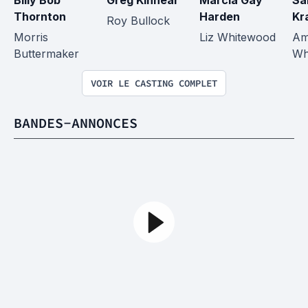
Billy Bob 
Greg Kinnear
Marcia Gay 
Sa
Thornton
Harden
Kr
Roy Bullock
Morris 
Liz Whitewood
Am
Buttermaker
Wh
VOIR LE CASTING COMPLET
BANDES-ANNONCES