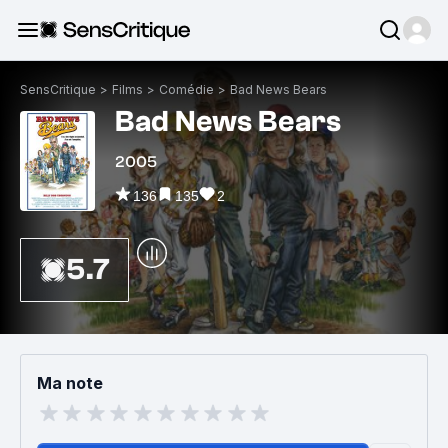
SensCritique
>
Films
>
Comédie
>
Bad News Bears
Bad News Bears
2005
136
135
2
5.7
Ma note