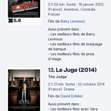
2 h 02 min
.
Sortie : 16 janvier 2002
(France).
Aventure, Comédie,
Policier
5.6
Film
de
Barry Levinson
Aussi présent dans :
-
Les meilleurs films de Barry
Levinson
-
Les meilleurs films de braquage
de banque
-
Les meilleurs films de prise
d'otage
13.
Le Juge (2014)
The Judge
2 h 21 min
.
Sortie : 22 octobre 2014
(France).
Drame
Film
de
David Dobkin
Aussi présent dans :
-
Les meilleurs films avec Vera