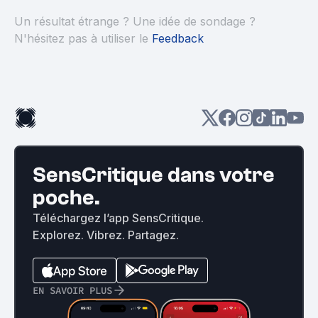
Un résultat étrange ? Une idée de sondage ?
N'hésitez pas à utiliser le
Feedback
SensCritique dans votre
poche.
Téléchargez l’app SensCritique.
Explorez. Vibrez. Partagez.
EN SAVOIR PLUS