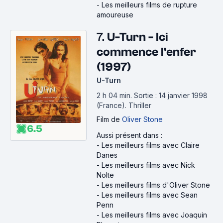
-
Les meilleurs films de rupture
amoureuse
7.
U-Turn - Ici
commence l'enfer
(1997)
U-Turn
2 h 04 min
.
Sortie : 14 janvier 1998
(France).
Thriller
Film
de
Oliver Stone
6.5
Aussi présent dans :
-
Les meilleurs films avec Claire
Danes
-
Les meilleurs films avec Nick
Nolte
-
Les meilleurs films d'Oliver Stone
-
Les meilleurs films avec Sean
Penn
-
Les meilleurs films avec Joaquin