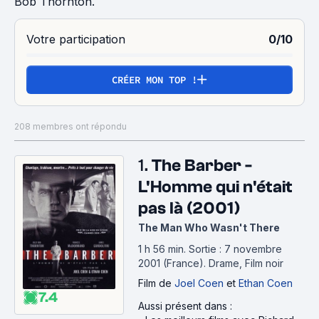
Bob Thornton.
Votre participation
0/10
CRÉER MON TOP !
208 membres ont répondu
1.
The Barber -
L'Homme qui n'était
pas là (2001)
The Man Who Wasn't There
1 h 56 min
.
Sortie : 7 novembre
2001 (France).
Drame, Film noir
Film
de
Joel Coen
et
Ethan Coen
7.4
Aussi présent dans :