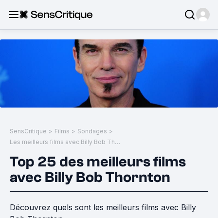
SensCritique
>
Films
>
Sondages
>
Les meilleurs films avec Billy Bob Thornton
Top 25 des meilleurs films
avec Billy Bob Thornton
Découvrez quels sont les meilleurs films avec Billy