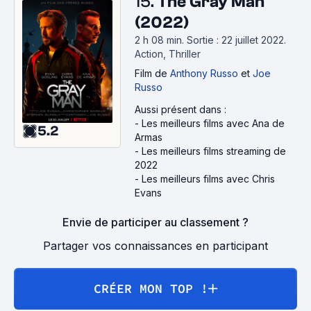
15.
The Gray Man
(2022)
2 h 08 min
.
Sortie : 22 juillet 2022.
Action, Thriller
Film
de
Anthony Russo
et
Joe
Russo
Aussi présent dans :
-
Les meilleurs films avec Ana de
5.2
Armas
-
Les meilleurs films streaming de
2022
-
Les meilleurs films avec Chris
Evans
Envie de participer au classement ?
Partager vos connaissances en participant
CRÉER MON TOP !