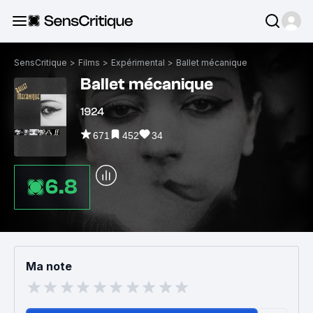
SensCritique
>
Films
>
Expérimental
>
Ballet mécanique
Ballet mécanique
1924
671
452
34
6.8
Ma note