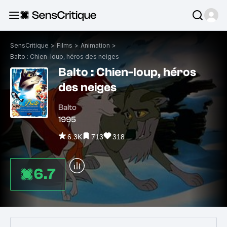
SensCritique
>
Films
>
Animation
>
Balto : Chien-loup, héros des neiges
Balto : Chien-loup, héros
des neiges
Balto
1995
6.3K
713
318
6.7