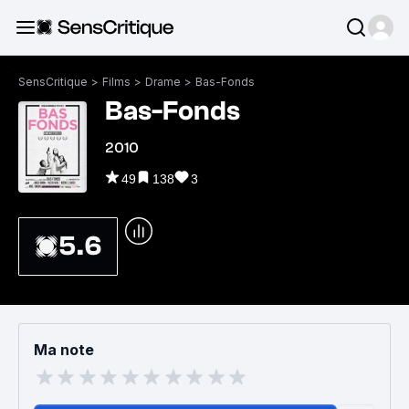
SensCritique
>
Films
>
Drame
>
Bas-Fonds
Bas-Fonds
2010
49
138
3
5.6
Ma note