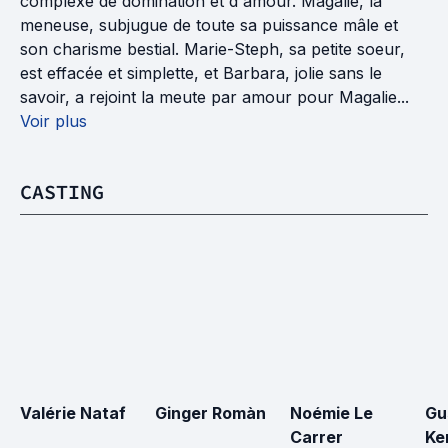
complexe de domination et d'amour. Magalie, la
meneuse, subjugue de toute sa puissance mâle et
son charisme bestial. Marie-Steph, sa petite soeur,
est effacée et simplette, et Barbara, jolie sans le
savoir, a rejoint la meute par amour pour Magalie...
Voir plus
CASTING
Valérie Nataf
Ginger Romàn
Noémie Le 
Gu
Carrer
Ke