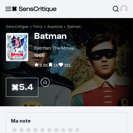
SensCritique
>
Films
>
Aventure
>
Batman
Batman
Batman: The Movie
1966
3.8K
1K
391
5.4
Ma note