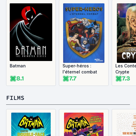
Batman
Super-héros :
Les Conte
l'éternel combat
Crypte
8.1
7.7
7.3
FILMS