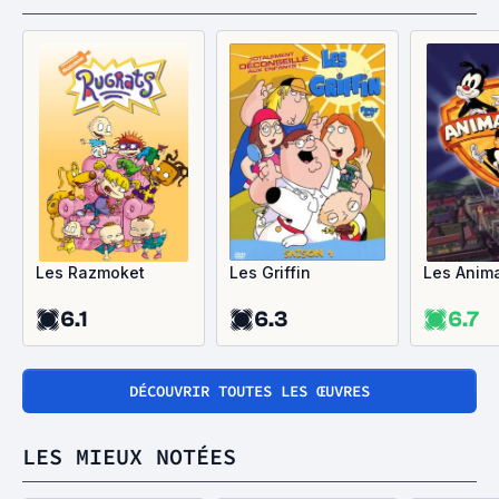
Les Razmoket
Les Griffin
Les Anim
6.1
6.3
6.7
DÉCOUVRIR TOUTES LES ŒUVRES
LES MIEUX NOTÉES