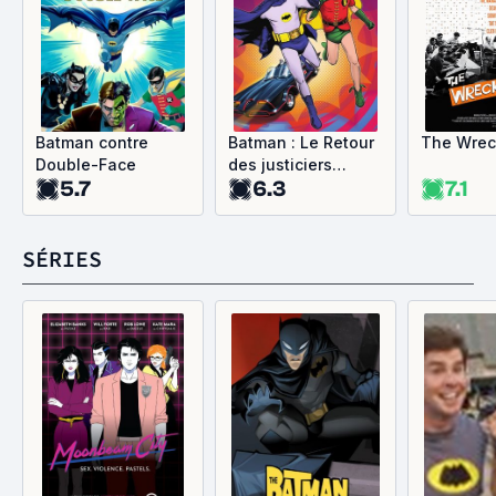
Batman contre
Batman : Le Retour
The Wrec
Double-Face
des justiciers
5.7
6.3
7.1
masqués
SÉRIES