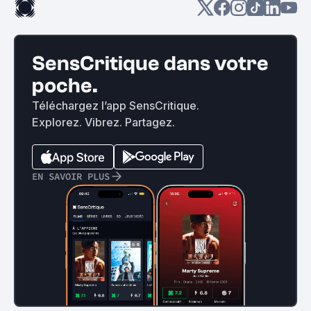
SensCritique dans votre
poche.
Téléchargez l’app SensCritique.
Explorez. Vibrez. Partagez.
EN SAVOIR PLUS