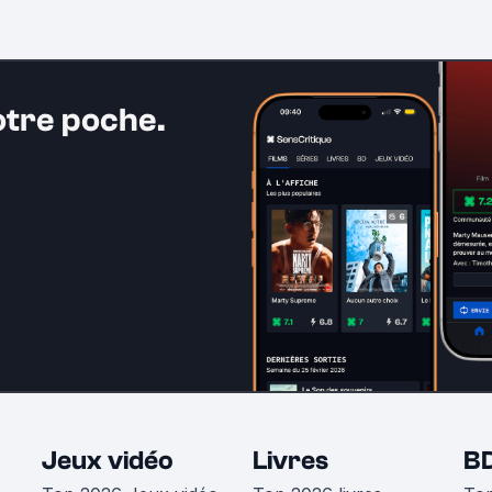
otre poche.
Jeux vidéo
Livres
B