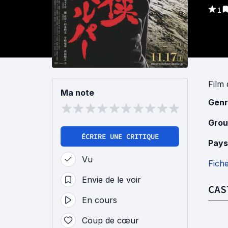
1
Film
Ma note
Genr
Grou
ÉCRIRE UNE CRITIQUE
Pays
Vu
Fich
Envie de le voir
CAS
En cours
Coup de cœur