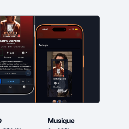
D
Musique