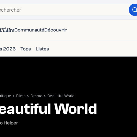
L'Édito
Communauté
Découvrir
ms 2026
Tops
Listes
itique
>
Films
>
Drame
>
Beautiful World
eautiful World
o Helper