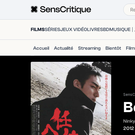
FILMS
SÉRIES
JEUX VIDÉO
LIVRES
BD
MUSIQUE
Accueil
Actualité
Streaming
Bientôt
Fil
SensCr
B
Ninky
2012