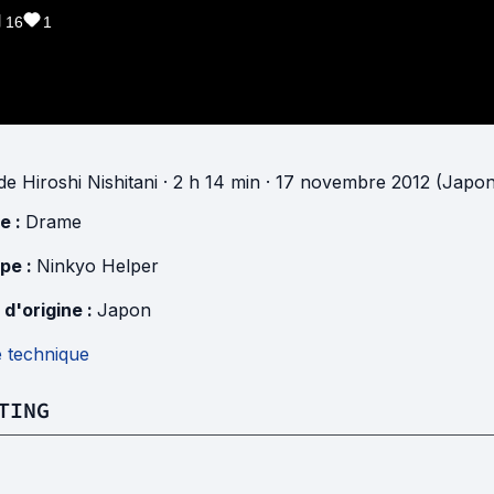
16
1
de
Hiroshi Nishitani
· 2 h 14 min
· 17 novembre 2012 (Japon
e :
Drame
pe :
Ninkyo Helper
 d'origine :
Japon
e technique
TING