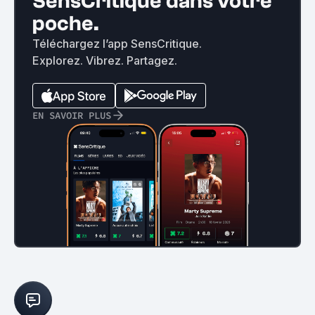
SensCritique dans votre
poche.
Téléchargez l’app SensCritique.
Explorez. Vibrez. Partagez.
EN SAVOIR PLUS