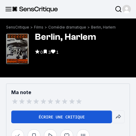
SensCritique
>
Films
>
Comédie dramatique
>
Berlin, Harlem
Berlin, Harlem
0
3
1
Ma note
ÉCRIRE UNE CRITIQUE