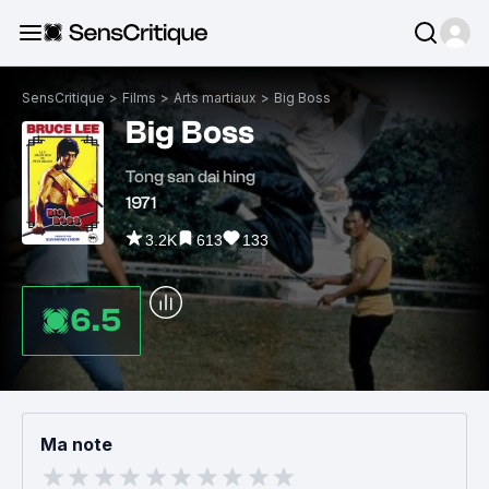
SensCritique
>
Films
>
Arts martiaux
>
Big Boss
Big Boss
Tong san dai hing
1971
3.2K
613
133
6.5
Ma note