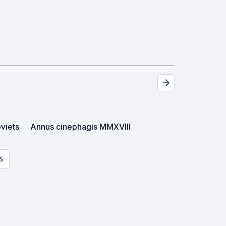
viets
Annus cinephagis MMXVIII
S