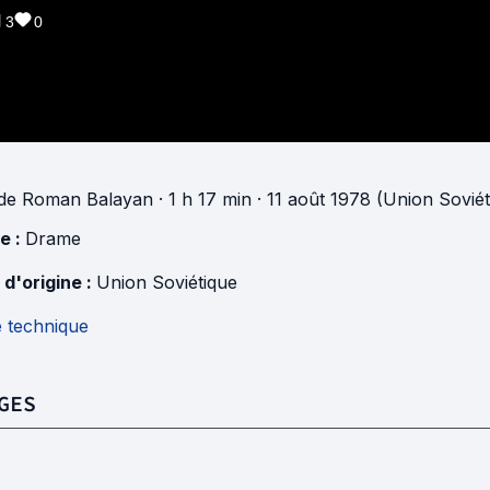
3
0
de
Roman Balayan
· 1 h 17 min
· 11 août 1978 (Union Soviét
e :
Drame
 d'origine :
Union Soviétique
e technique
GES