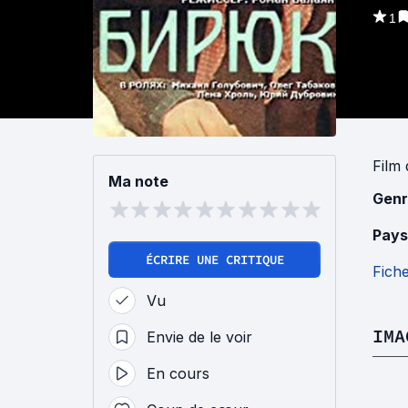
1
Film
Ma note
Genr
Pays
ÉCRIRE UNE CRITIQUE
Fich
Vu
IMA
Envie de le voir
En cours