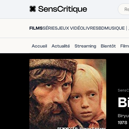
FILMS
SÉRIES
JEUX VIDÉO
LIVRES
BD
MUSIQUE
Accueil
Actualité
Streaming
Bientôt
Fil
SensCr
B
Biryu
1978