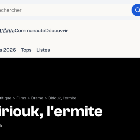
L'Édito
Communauté
Découvrir
ms 2026
Tops
Listes
itique
>
Films
>
Drame
>
Biriouk, l'ermite
iriouk, l'ermite
k