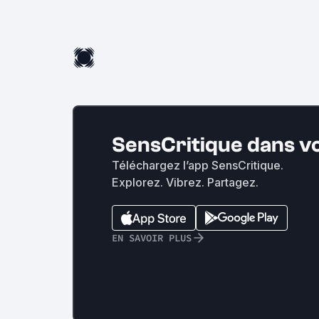
SensCritique dans v
Téléchargez l’app SensCritique.
Explorez. Vibrez. Partagez.
EN SAVOIR PLUS