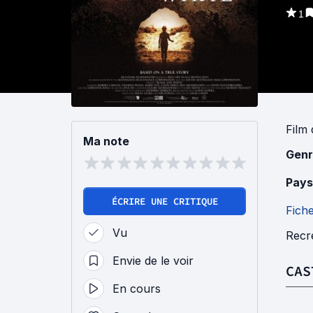
1
Film
Ma note
Genr
Pays
ÉCRIRE UNE CRITIQUE
Fich
Vu
Recré
Envie de le voir
CAS
En cours