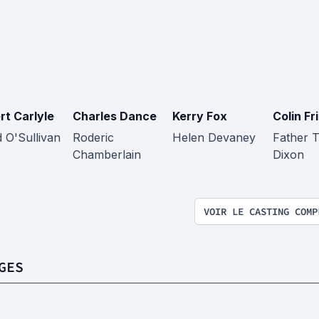
rt Carlyle
Charles Dance
Kerry Fox
Colin Fri
 O'Sullivan
Roderic
Helen Devaney
Father 
Chamberlain
Dixon
VOIR LE CASTING COMP
GES