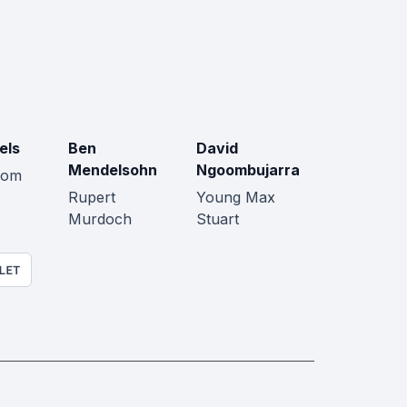
els
Ben
David
Mendelsohn
Ngoombujarra
Tom
Rupert
Young Max
Murdoch
Stuart
LET