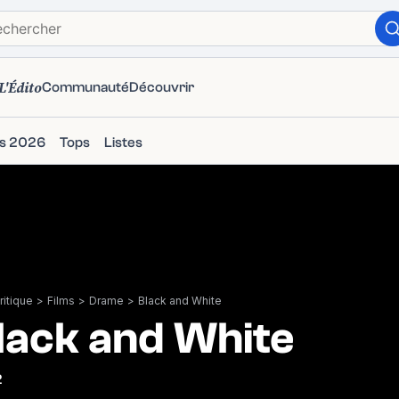
L'Édito
Communauté
Découvrir
ms 2026
Tops
Listes
itique
>
Films
>
Drame
>
Black and White
lack and White
2