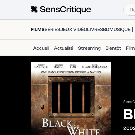
FILMS
SÉRIES
JEUX VIDÉO
LIVRES
BD
MUSIQUE
Accueil
Actualité
Streaming
Bientôt
Fil
SensCr
B
200