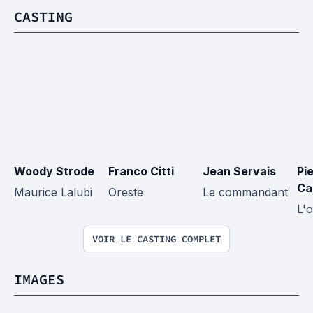
CASTING
Woody Strode
Franco Citti
Jean Servais
Pie
Ca
Maurice Lalubi
Oreste
Le commandant
L'o
VOIR LE CASTING COMPLET
IMAGES