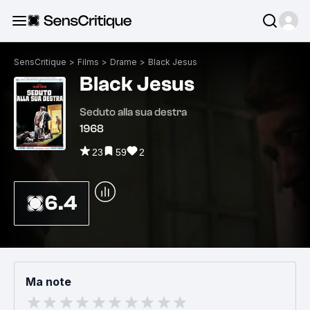
SensCritique
>
Films
>
Drame
>
Black Jesus
Black Jesus
Seduto alla sua destra
1968
23
59
2
6.4
Ma note