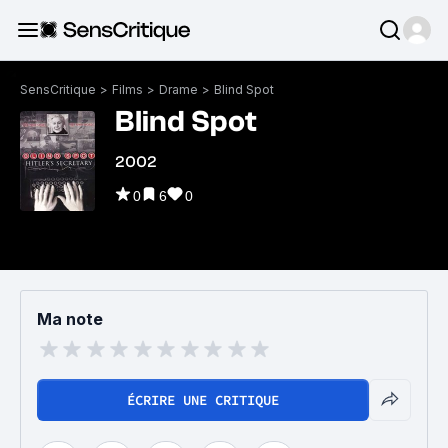
SensCritique
>
Films
>
Drame
>
Blind Spot
Blind Spot
2002
0
6
0
Ma note
ÉCRIRE UNE CRITIQUE