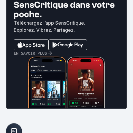
SensCritique dans votre
poche.
Téléchargez l’app SensCritique.
Explorez. Vibrez. Partagez.
EN SAVOIR PLUS