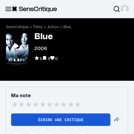
SensCritique
>
Films
>
Action
>
Blue
Blue
2006
6
9
0
Ma note
ÉCRIRE UNE CRITIQUE