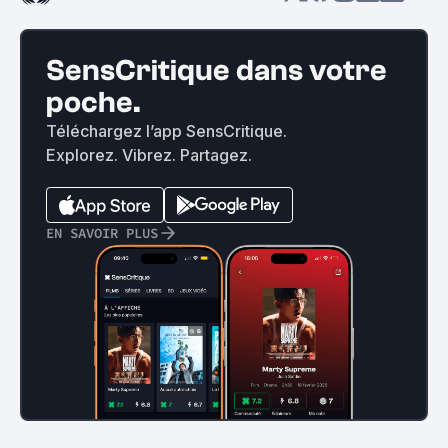
SensCritique dans votre
poche.
Téléchargez l’app SensCritique.
Explorez. Vibrez. Partagez.
EN SAVOIR PLUS