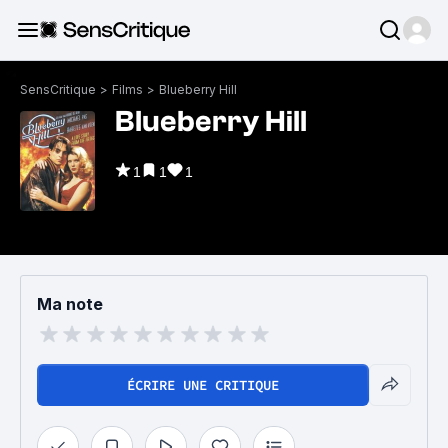
SensCritique
>
Films
>
Blueberry Hill
Blueberry Hill
1
1
1
Ma note
ÉCRIRE UNE CRITIQUE