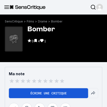
SensCritique
>
Films
>
Drame
>
Bomber
Bomber
0
4
1
Ma note
ÉCRIRE UNE CRITIQUE