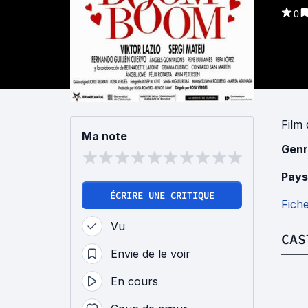
0
Film
Ma note
Genr
Pays
ÉCRIRE UNE CRITIQUE
Fich
Vu
CAS
Envie de le voir
En cours