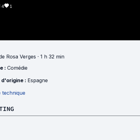
4
1
de
Rosa Verges
· 1 h 32 min
e :
Comédie
 d'origine :
Espagne
e technique
TING