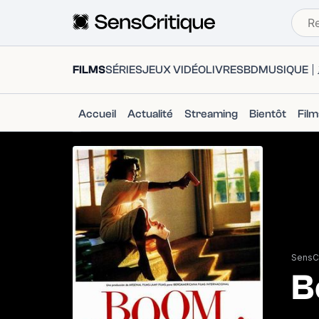
FILMS
SÉRIES
JEUX VIDÉO
LIVRES
BD
MUSIQUE
Accueil
Actualité
Streaming
Bientôt
Fil
SensCr
B