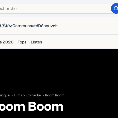
L'Édito
Communauté
Découvrir
ms 2026
Tops
Listes
itique
>
Films
>
Comédie
>
Boom Boom
oom Boom