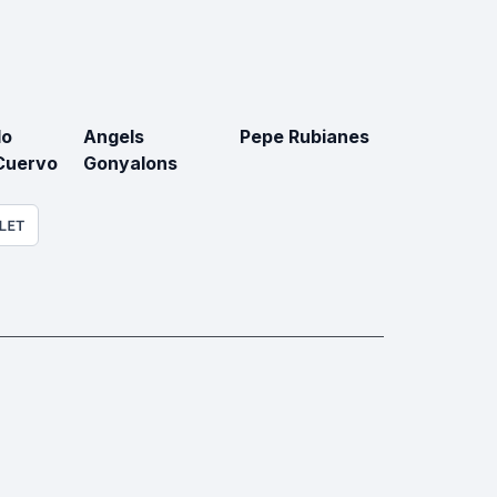
do
Angels
Pepe Rubianes
 Cuervo
Gonyalons
LET