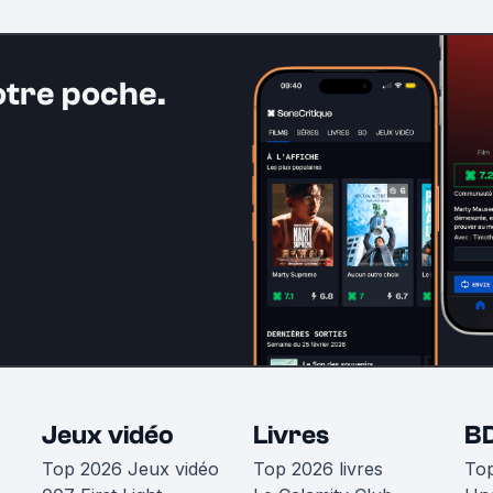
otre poche.
Jeux vidéo
Livres
B
Top 2026 Jeux vidéo
Top 2026 livres
To