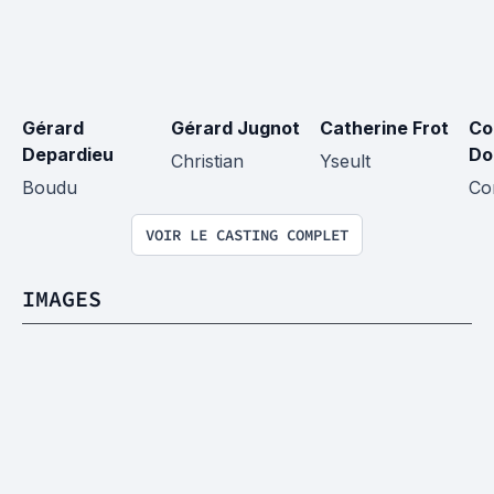
Gérard 
Gérard Jugnot
Catherine Frot
Co
Depardieu
Do
Christian
Yseult
Boudu
Cor
VOIR LE CASTING COMPLET
IMAGES