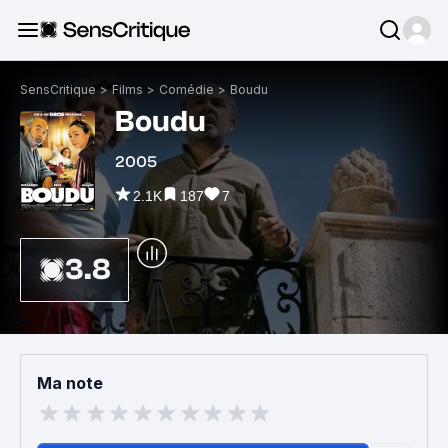
SensCritique
>
Films
>
Comédie
>
Boudu
Boudu
2005
2.1K
187
7
3.8
Ma note