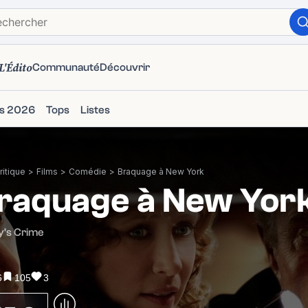
L'Édito
Communauté
Découvrir
ms 2026
Tops
Listes
itique
>
Films
>
Comédie
>
Braquage à New York
raquage à New Yor
y's Crime
6
105
3