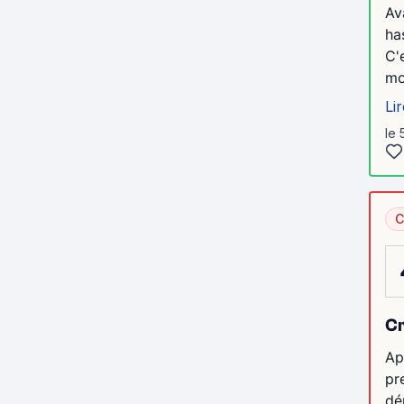
Av
ha
C'
mo
Lir
le 
C
Cr
Ap
pr
dé