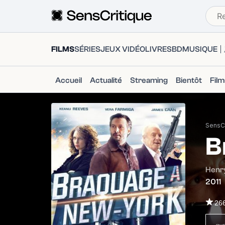
FILMS
SÉRIES
JEUX VIDÉO
LIVRES
BD
MUSIQUE
Accueil
Actualité
Streaming
Bientôt
Fil
SensCr
B
Henr
2011
26