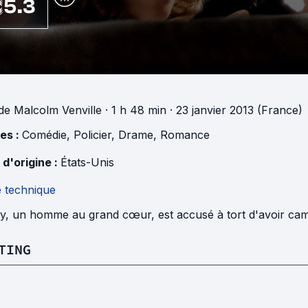
5.3
de
Malcolm Venville
· 1 h 48 min
· 23 janvier 2013 (France)
es :
Comédie
,
Policier
,
Drame
,
Romance
 d'origine :
États-Unis
e technique
y, un homme au grand cœur, est accusé à tort d'avoir cam
TING