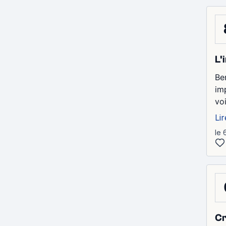
L'
Be
im
voi
Lir
le 
Cr