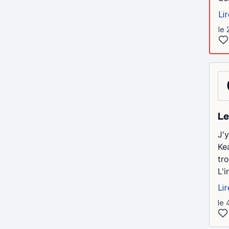
Lir
le 
Le
J'
Ke
tr
L'
Lir
le 