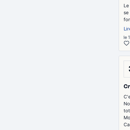
Le
se
fo
Lir
le 
Cr
C'e
Non
to
Mo
Caa