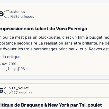
estonius
8
6585 critiques
impressionnant talent de Vera Farmiga
n oui ce n'est pas un blockbuster, c'est un film à budget m
portance secondaire La réalisation sans être brillante, ne d
r évoluer les trois personnages principaux, et si Reeves est 
e la critique
6 avr. 2019
196
Tsi_poulet
6
277 critiques
itique de Braquage à New York par Tsi_poulet