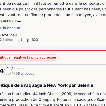
ant de noter ce film il faut se remettre dans le contexte : 
s been qui jouent des personnages tout autant has been, un
est avant tout un film de producteur, un film moyen, avec 
yennes et...
e la critique
5 févr. 2013
2 j'aime
623
ritique négative la plus appréciée
Selenie
4
4796 critiques
itique de Braquage à New York par Selenie
rès un bon thriler "44 Inch Chest" (2009) le second film réal
emière production de Company Pictures la société de Keanu
marre mal puisque ce film est sortit en 2011 aux Etats-Unis 