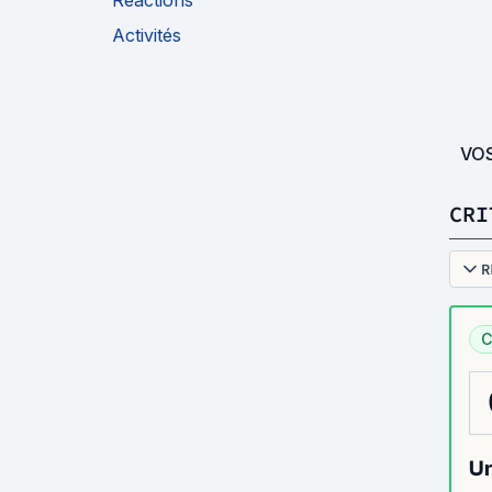
Réactions
Activités
VO
CRI
R
C
Un