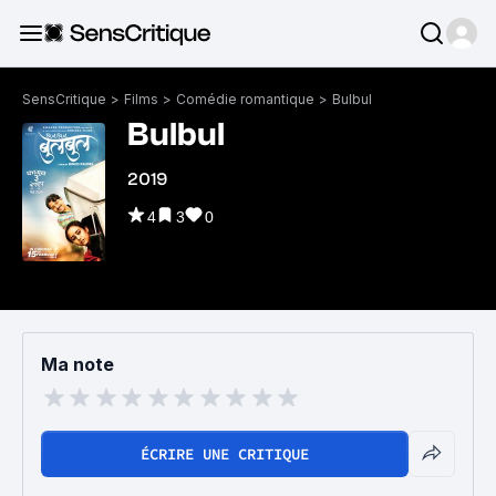
SensCritique
>
Films
>
Comédie romantique
>
Bulbul
Bulbul
2019
4
3
0
Ma note
ÉCRIRE UNE CRITIQUE