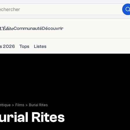
L'Édito
Communauté
Découvrir
ms 2026
Tops
Listes
itique
>
Films
>
Burial Rites
urial Rites