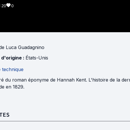
20
0
de
Luca Guadagnino
 d'origine :
États-Unis
e technique
iré du roman éponyme de Hannah Kent. L'histoire de la de
de en 1829.
TES