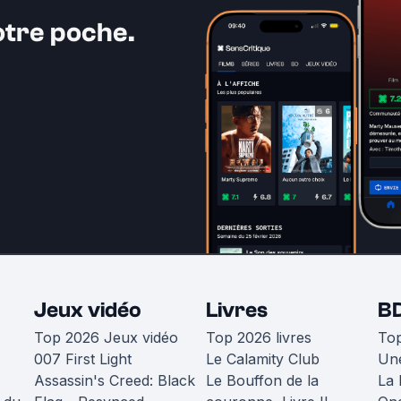
otre poche.
Jeux vidéo
Livres
B
Top 2026 Jeux vidéo
Top 2026 livres
To
007 First Light
Le Calamity Club
Une
Assassin's Creed: Black
Le Bouffon de la
La 