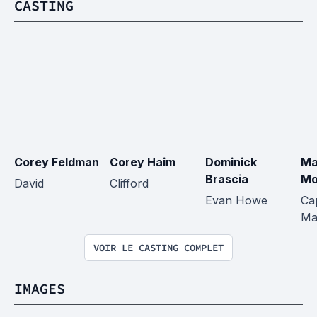
CASTING
Corey Feldman
Corey Haim
Dominick 
Ma
Brascia
Mo
David
Clifford
Evan Howe
Ca
Ma
VOIR LE CASTING COMPLET
IMAGES