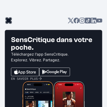
SensCritique dans votre
poche.
Téléchargez l’app SensCritique.
Explorez. Vibrez. Partagez.
EN SAVOIR PLUS