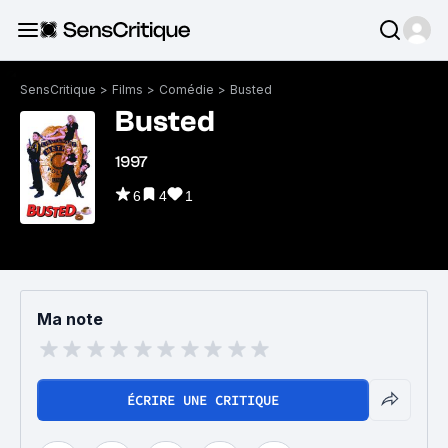
SensCritique
>
Films
>
Comédie
>
Busted
Busted
1997
6
4
1
Ma note
ÉCRIRE UNE CRITIQUE