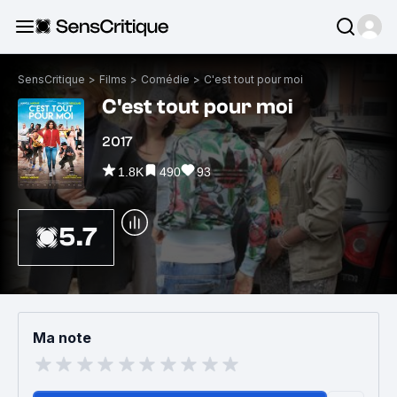
SensCritique
>
Films
>
Comédie
>
C'est tout pour moi
C'est tout pour moi
2017
1.8K
490
93
5.7
Ma note