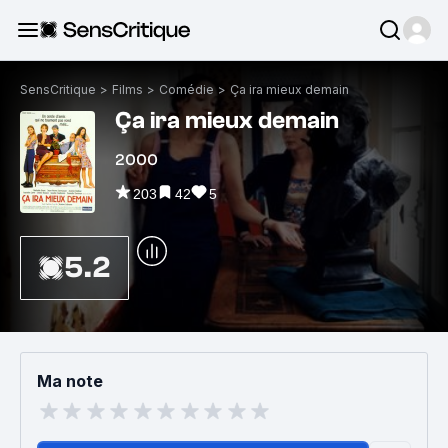
SensCritique
>
Films
>
Comédie
>
Ça ira mieux demain
Ça ira mieux demain
2000
203
42
5
5.2
Ma note