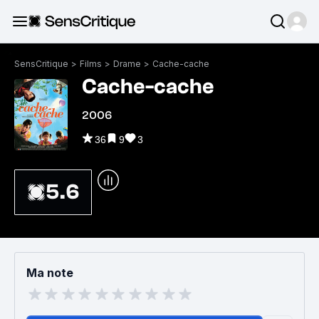
SensCritique
>
Films
>
Drame
>
Cache-cache
Cache-cache
2006
36
9
3
5.6
Ma note