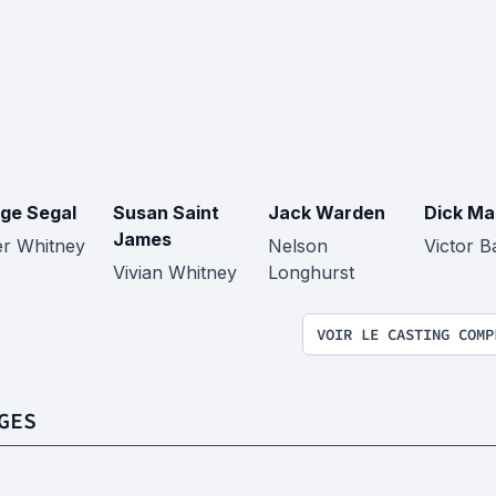
ge Segal
Susan Saint
Jack Warden
Dick Ma
James
er Whitney
Nelson
Victor B
Vivian Whitney
Longhurst
VOIR LE CASTING COMP
GES