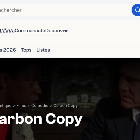
L'Édito
Communauté
Découvrir
ms 2026
Tops
Listes
itique
>
Films
>
Comédie
>
Carbon Copy
arbon Copy