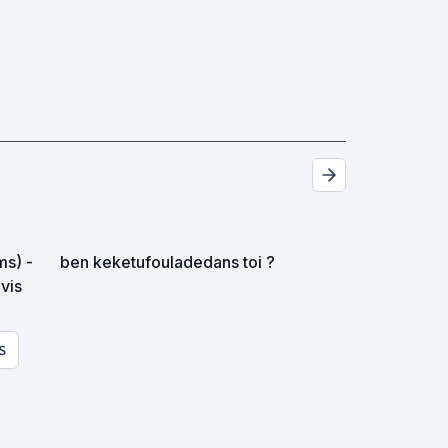
ms) -
ben keketufouladedans toi ?
avis
S