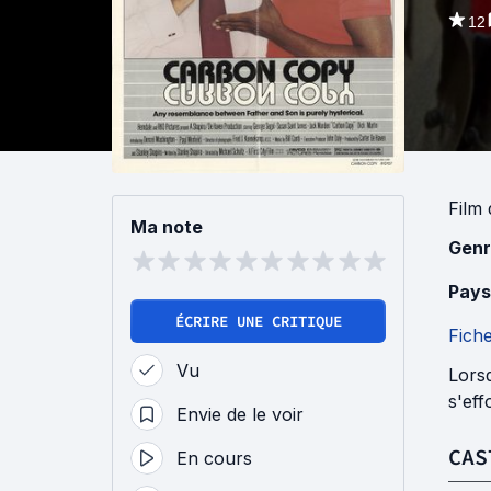
12
Film
Ma note
Genr
Pays
ÉCRIRE UNE CRITIQUE
Fich
Vu
Lorsq
s'eff
Envie de le voir
CAS
En cours