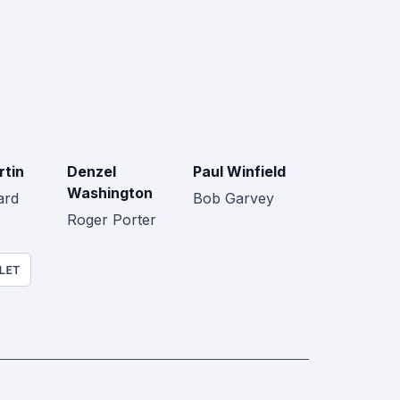
rtin
Denzel
Paul Winfield
Washington
ard
Bob Garvey
Roger Porter
LET