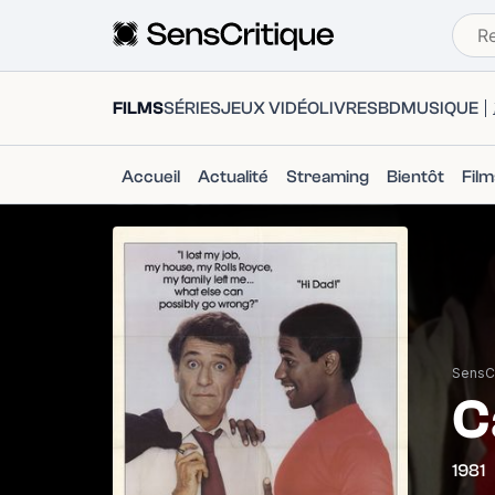
FILMS
SÉRIES
JEUX VIDÉO
LIVRES
BD
MUSIQUE
Accueil
Actualité
Streaming
Bientôt
Fil
SensCr
C
1981