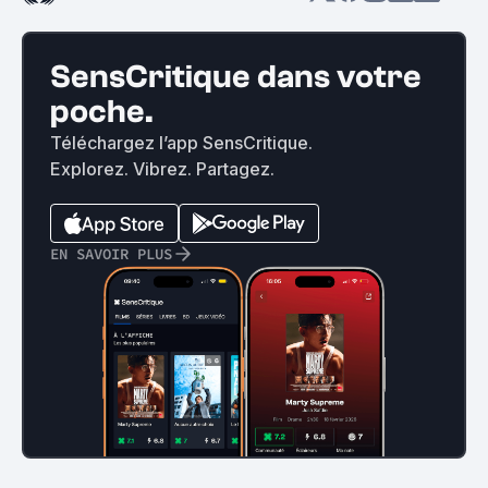
SensCritique dans votre
poche.
Téléchargez l’app SensCritique.
Explorez. Vibrez. Partagez.
EN SAVOIR PLUS