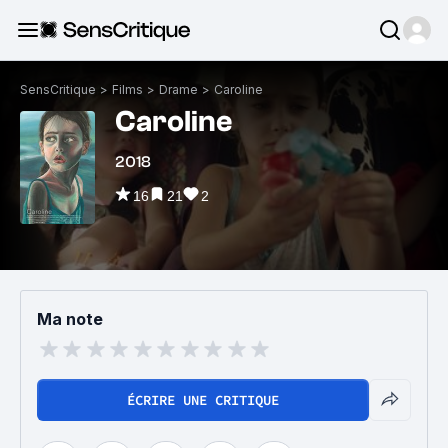
SensCritique
>
Films
>
Drame
>
Caroline
Caroline
2018
16
21
2
Ma note
ÉCRIRE UNE CRITIQUE