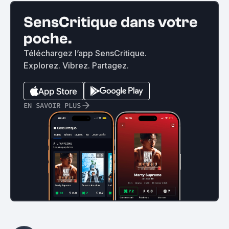
SensCritique dans votre
poche.
Téléchargez l’app SensCritique.
Explorez. Vibrez. Partagez.
EN SAVOIR PLUS