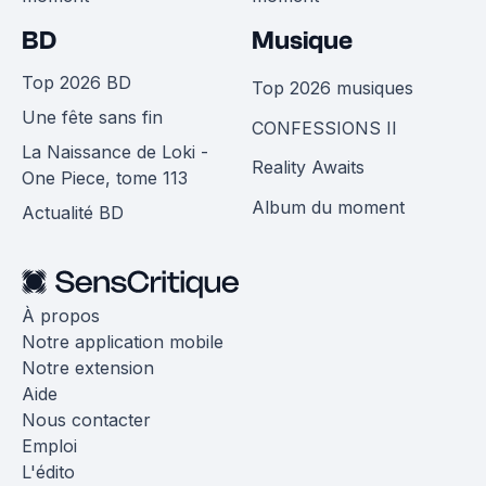
BD
Musique
Top 2026 BD
Top 2026 musiques
Une fête sans fin
CONFESSIONS II
La Naissance de Loki -
Reality Awaits
One Piece, tome 113
Album du moment
Actualité BD
À propos
Notre application mobile
Notre extension
Aide
Nous contacter
Emploi
L'édito