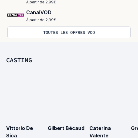
À partir de 2,99€
CanalVOD
À partir de 2,99€
TOUTES LES OFFRES VOD
CASTING
Vittorio De 
Gilbert Bécaud
Caterina 
Gr
Sica
Valente