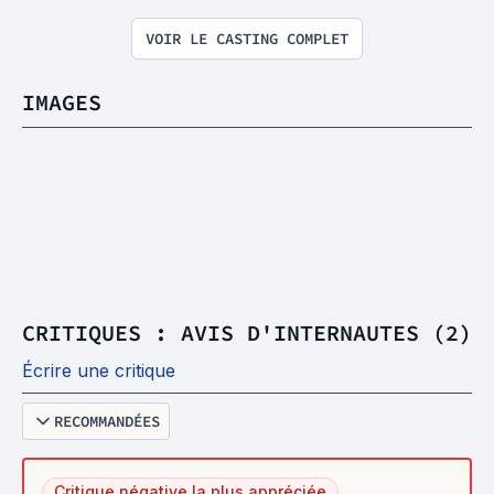
VOIR LE CASTING COMPLET
IMAGES
CRITIQUES : AVIS D'INTERNAUTES (2)
Écrire une critique
RECOMMANDÉES
Critique négative la plus appréciée