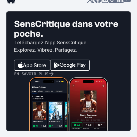
SensCritique dans votre
poche.
Téléchargez l’app SensCritique.
Explorez. Vibrez. Partagez.
EN SAVOIR PLUS