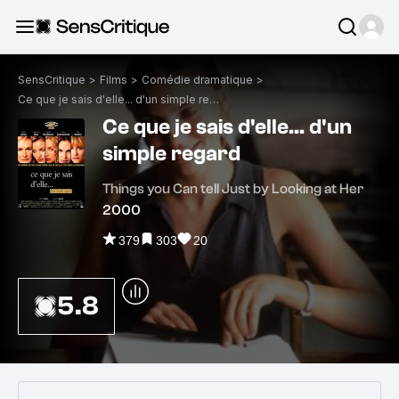
SensCritique
>
Films
>
Comédie dramatique
>
Ce que je sais d'elle... d'un simple regard
Ce que je sais d'elle... d'un
simple regard
Things you Can tell Just by Looking at Her
2000
379
303
20
5.8